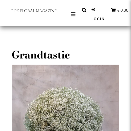
€ 0,00
LOGIN
MAGAZINES
BERICHTEN
INSPIRATIE
Grandtastic
PARTNERS
SHOP
NEDERLANDS
ABONNEER