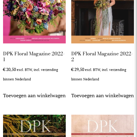
DPK Floral Magazine 2022-
DPK Floral Magazine 2022-
1
2
€
20,50
€
29,50
excl. BTW, incl. verzending
excl. BTW, incl. verzending
binnen Nederland
binnen Nederland
Toevoegen aan winkelwagen
Toevoegen aan winkelwagen