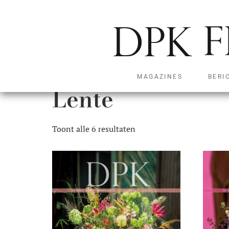
Home
/ Producten getagged “Lente”
MAGAZINES
BERI
Lente
Toont alle 6 resultaten