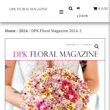
€ 0,00
LOGIN
MAGAZINES
Home
/
2024
/ DPK Floral Magazine 2024-2
BERICHTEN
INSPIRATIE
PARTNERS
SHOP
NEDERLANDS
ABONNEER