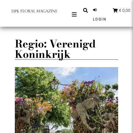
€ 0,00
LOGIN
MAGAZINES
BERICHTEN
Regio: Verenigd
Koninkrijk
INSPIRATIE
PARTNERS
SHOP
NEDERLANDS
ABONNEER