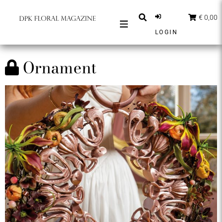
€ 0,00
LOGIN
MAGAZINES
Ornament
BERICHTEN
INSPIRATIE
PARTNERS
SHOP
NEDERLANDS
ABONNEER