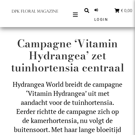
€ 0,00
LOGIN
MAGAZINES
Campagne ‘Vitamin
BERICHTEN
Hydrangea’ zet
INSPIRATIE
tuinhortensia centraal
PARTNERS
SHOP
Hydrangea World breidt de campagne
NEDERLANDS
‘Vitamin Hydrangea’ uit met
ABONNEER
aandacht voor de tuinhortensia.
Eerder richtte de campagne zich op
de kamerhortensia, nu volgt de
buitensoort. Met haar lange bloeitijd