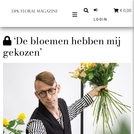
€ 0,00
LOGIN
MAGAZINES
‘De bloemen hebben mij
BERICHTEN
gekozen’
INSPIRATIE
PARTNERS
SHOP
NEDERLANDS
ABONNEER