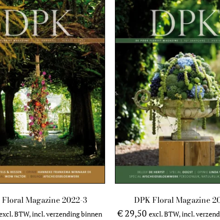
Floral Magazine 2022-3
DPK Floral Magazine 2
€
29,50
excl. BTW, incl. verzending binnen
excl. BTW, incl. verzen