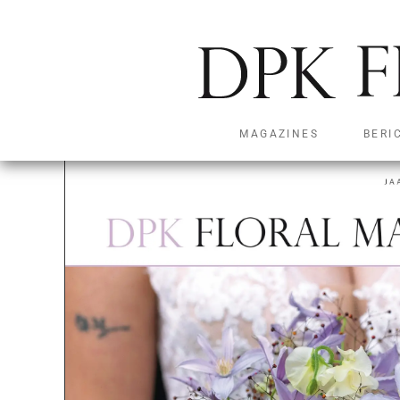
Home
/
2025
/ DPK Floral Magazine 2025-2
MAGAZINES
BERI