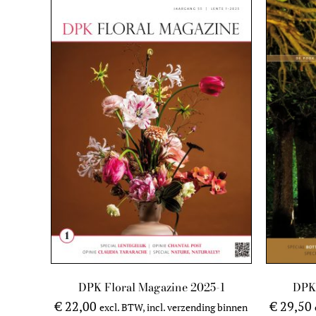
DPK Floral Magazine 2025-1
DPK 
€
22,00
€
29,50
excl. BTW, incl. verzending binnen