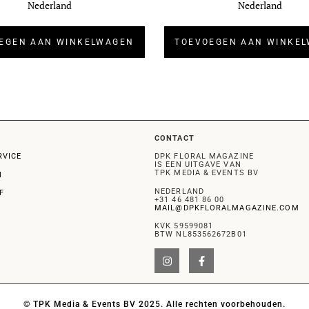
Nederland
Nederland
EGEN AAN WINKELWAGEN
TOEVOEGEN AAN WINKE
CONTACT
RVICE
DPK FLORAL MAGAZINE
IS EEN UITGAVE VAN
TPK MEDIA & EVENTS BV
N
NEDERLAND
F
+31 46 481 86 00
MAIL@DPKFLORALMAGAZINE.COM
KVK 59599081
BTW NL853562672B01
© TPK Media & Events BV 2025. Alle rechten voorbehouden.