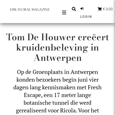
€ 0,00
LOGIN
MAGAZINES
Tom De Houwer creëert
BERICHTEN
kruidenbeleving in
INSPIRATIE
Antwerpen
PARTNERS
SHOP
Op de Groenplaats in Antwerpen
NEDERLANDS
konden bezoekers begin juni vier
ABONNEER
dagen lang kennismaken met Fresh
Escape, een 17 meter lange
botanische tunnel die werd
gerealiseerd voor Ricola. Voor het