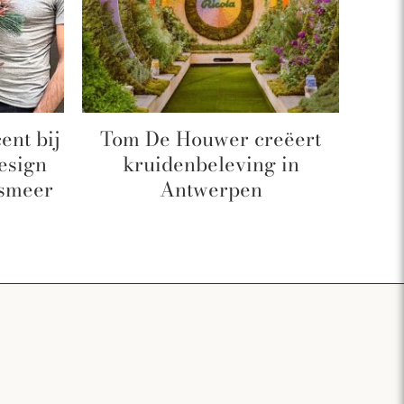
ent bij
Tom De Houwer creëert
Groe
esign
kruidenbeleving in
lsmeer
Antwerpen