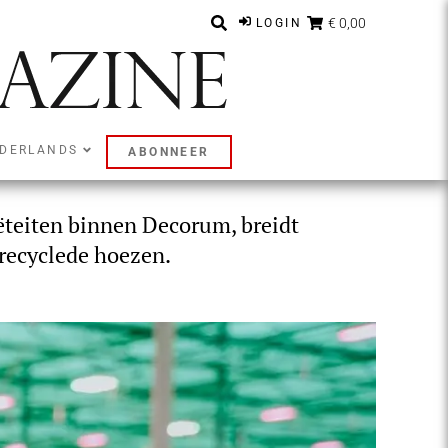
€ 0,00
LOGIN
ether2Grow
DERLANDS
ABONNEER
teiten binnen Decorum, breidt
erecyclede hoezen.