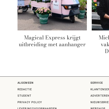
Magical Express krijgt
Mic
uitbreiding met aanhanger
va
D
ALGEMEEN
SERVICE
REDACTIE
KLANTENSE
STUDENT
ADVERTERE
PRIVACY POLICY
NIEUWSBRIE
LEVERINGSVOORWAARDEN
WEBSHOP