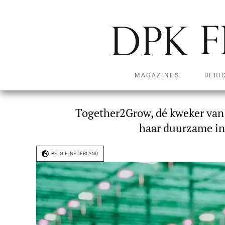
Duurzaamh
MAGAZINES
BERI
Together2Grow, dé kweker van
haar duurzame ini
BELGIË
,
NEDERLAND