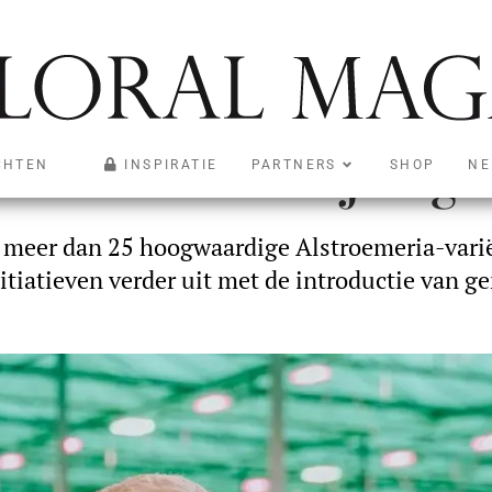
eid in bloei bij Tog
CHTEN
INSPIRATIE
PARTNERS
SHOP
NE
 meer dan 25 hoogwaardige Alstroemeria-varië
tiatieven verder uit met de introductie van g