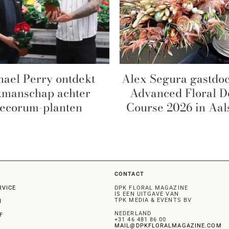
hael Perry ontdekt
Alex Segura gastdoc
kmanschap achter
Advanced Floral D
ecorum-planten
Course 2026 in Aa
CONTACT
RVICE
DPK FLORAL MAGAZINE
IS EEN UITGAVE VAN
TPK MEDIA & EVENTS BV
N
NEDERLAND
F
+31 46 481 86 00
MAIL@DPKFLORALMAGAZINE.COM