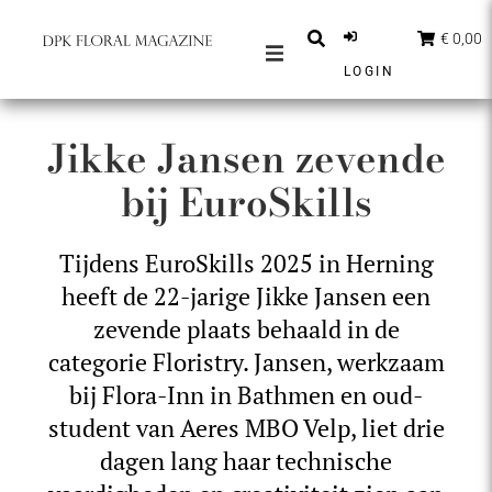
€ 0,00
LOGIN
MAGAZINES
Jikke Jansen zevende
BERICHTEN
bij EuroSkills
INSPIRATIE
PARTNERS
Tijdens EuroSkills 2025 in Herning
SHOP
heeft de 22-jarige Jikke Jansen een
NEDERLANDS
zevende plaats behaald in de
categorie Floristry. Jansen, werkzaam
ABONNEER
bij Flora-Inn in Bathmen en oud-
student van Aeres MBO Velp, liet drie
dagen lang haar technische