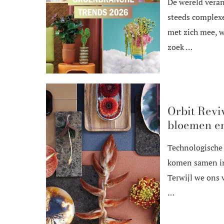
De wereld vera
steeds complexe
met zich mee, 
zoek …
Orbit Revi
bloemen en
Technologische 
komen samen in
Terwijl we ons
…