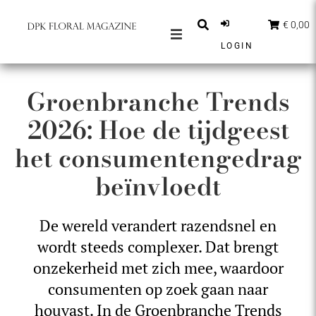
€ 0,00
LOGIN
MAGAZINES
Groenbranche Trends
BERICHTEN
2026: Hoe de tijdgeest
INSPIRATIE
het consumentengedrag
PARTNERS
beïnvloedt
SHOP
NEDERLANDS
De wereld verandert razendsnel en
ABONNEER
wordt steeds complexer. Dat brengt
onzekerheid met zich mee, waardoor
consumenten op zoek gaan naar
houvast. In de Groenbranche Trends