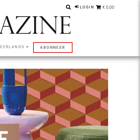
€ 0,00
LOGIN
nsumentengedrag
DERLANDS
ABONNEER