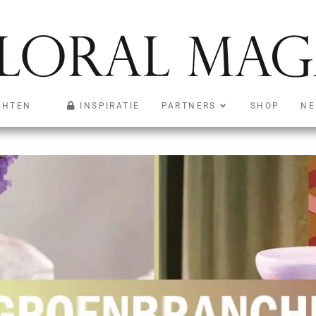
026: Hoe de tijdgeest het co
CHTEN
INSPIRATIE
PARTNERS
SHOP
NE