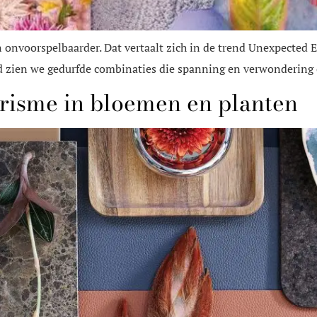
 onvoorspelbaarder. Dat vertaalt zich in de trend Unexpected 
end zien we gedurfde combinaties die spanning en verwondering
urisme in bloemen en planten